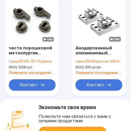
части порошковой
Анодированный
металлургии
алюминиевый
железной основы,
порошок
Цена:
$0.05~$0.75/piece
Цена:
$0.65/pieces 500-999 pieces
части
Металлургические
MOQ:
3000 шт.
MOQ:
500 штук
синтезированных
детали
металлов с черным
Аэрокосмическая
Получить последнюю цену
Получить последнюю цену
оксидом для
обработка на ЦНС
использования в
Фрезерная запчасть
Контакт
Контакт
дверных замках
Экономьте свое время
Позвольте нам связаться с вами с
лучшими продуктами.