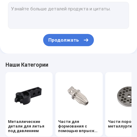
Сцинтированные металлические детали
Части для станков с ЧПУ
Изготовление и обработка деталей
Продолжать
Часть AEG Airsoft аксессуары
Части коробки передач для пистолетов Airsoft
Наши Категории
Наружный инструмент для ключей
Плоская прокладка и стиральные машины
Металлические
Части для
Части порош
детали для литья
формования с
металлургий
под давлением
помощью впрыска
порошка