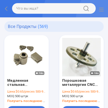
Все Продукты
(569)
Медленная
Порошковая
стальная
металлургия CNC
порошковая
Части Цитата
Цена:
$0.65/pieces 500-999 pieces
Цена:
$0.65/pieces 500-999 pieces
металлургия Части
Custom Small Pinion
MOQ:
500 штук
MOQ:
500 штук
Синтерированная
Gear Закаленный
сборочная
металл
Получить последнюю цену
Получить последнюю цену
установка MIM