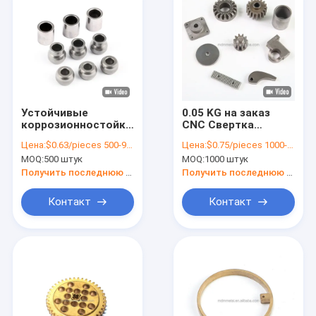
Устойчивые
0.05 KG на заказ
коррозионностойкие
CNC Свертка
корпусы из
Алюминиевое
Цена:
$0.63/pieces 500-999 pieces
Цена:
$0.75/pieces 1000-4999 pieces
нержавеющей
железо
MOQ:
500 штук
MOQ:
1000 штук
стали для
Порошковая
применения в
металлургия
Получить последнюю цену
Получить последнюю цену
металлургии
Синтерирование
порошка
Нержавеющей
Контакт
Контакт
стали MIM части
Домой
Продукты
Видеозаписи