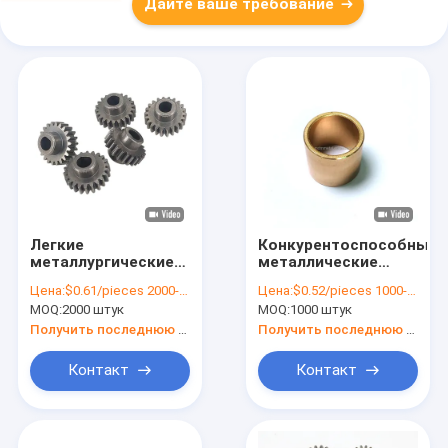
Дайте ваше требование
Легкие
Конкурентоспособные
металлургические
металлические
детали из
бусировочные
Цена:
$0.61/pieces 2000-4999 pieces
Цена:
$0.52/pieces 1000-4999 pieces
углеродистой стали
порошки
MOQ:
2000 штук
MOQ:
1000 штук
в порошковом виде
металлургия
Нержавеющая
Получить последнюю цену
Получить последнюю цену
сталь для заказных
железных деталей
Контакт
Контакт