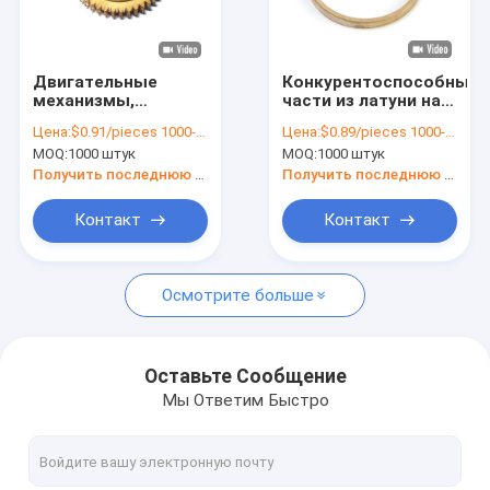
О нас
Экскурсия по заводу
Двигательные
Конкурентоспособные
механизмы,
части из латуни на
Контроль качества
изготовленные из
заказ для
Цена:
$0.91/pieces 1000-4999 pieces
Цена:
$0.89/pieces 1000-4999 pieces
металлургического
синтезации
MOQ:
1000 штук
MOQ:
1000 штук
порошка
порошковой
Свяжитесь с нами
металлургии
Получить последнюю цену
Получить последнюю цену
компоненты из
нержавеющей
Новости
Контакт
Контакт
стали
Запросите цитату
Осмотрите больше
Металлические детали для литья под давлением
Оставьте Сообщение
Мы Ответим Быстро
Части для формования с помощью впрыска порошка
Части порошковых металлургий