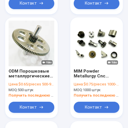
Авточасти
Контакт
Контакт
подшипников
ODM Порошковые
MIM Powder
металлургические
Metallurgy Cnc
детали Синтерные
Bearings Sintering
Цена:
$0.65/pieces 500-999 pieces
Цена:
$0.75/pieces 1000-4999 pieces
штурмовики для
Parts Machining для
MOQ:
500 штук
MOQ:
1000 штук
автоматизации с
медицинских
ЧПУ
изделий
Получить последнюю цену
Получить последнюю цену
Контакт
Контакт