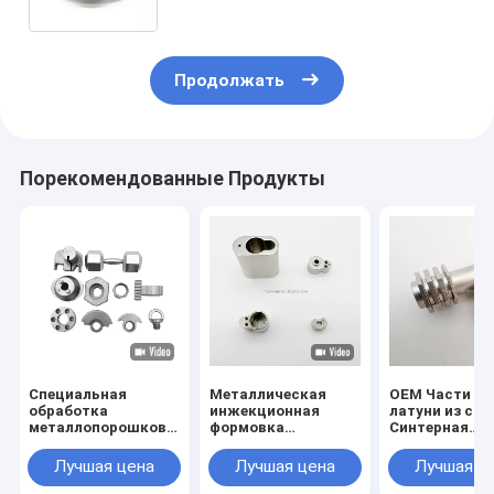
часов
Продолжать
Порекомендованные Продукты
Специальная
Металлическая
OEM Части из
обработка
инжекционная
латуни из спл
металлопорошковой
формовка
Синтерная
инжекционной
аксессуары замка
порошковая
формовки для
корпус ядро для
металлургия 
Лучшая цена
Лучшая цена
Лучшая ц
деталей на основе
универсального
настройки Ти
железа из
дизайна замка ядро
запасных час