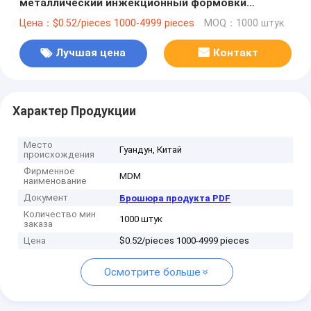
металлический инжекционный формовки
обработки малых деталей для часов
Цена：$0.52/pieces 1000-4999 pieces
MOQ：1000 штук
Лучшая цена
Контакт
Характер Продукции
Место
Гуандун, Китай
происхождения
Фирменное
MDM
наименование
Документ
Брошюра продукта PDF
Количество мин
1000 штук
заказа
Цена
$0.52/pieces 1000-4999 pieces
Осмотрите больше