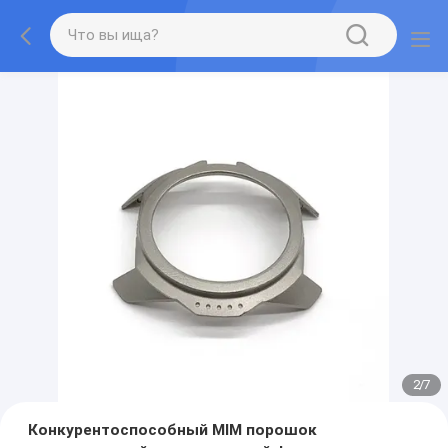
2
/
7
Конкурентоспособный MIM порошок