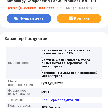
Metallurgy Components For 3C Product (ООО "ООО
"ООО "ООО "ООО "ООО "ООО "ООО "ООО "ООО "ООО
Цена：$0.35/units 1000-2999 units
MOQ：1000 блоков
"ООО "ООО "ООО "ООО "ООО "ООО "ООО "ООО "ООО
"ООО "ООО "ООО "ООО "ООО "ООО "ООО "ООО "ООО
Лучшая цена
Контакт
"ООО "ООО "ООО "ООО "ООО "ООО "ООО "ООО "ООО
"
Характер Продукции
Части инжекционного метода
литья металла OEM
,
части инжекционного метода
Высокий свет
литья металла порошковых
металлургий
,
Компоненты OEM для порошковой
металлургии
Место
Гуандун, Китай
происхождения
Фирменное
MDM
наименование
Документ
Брошюра продукта PDF
Количество мин
1000 блоков