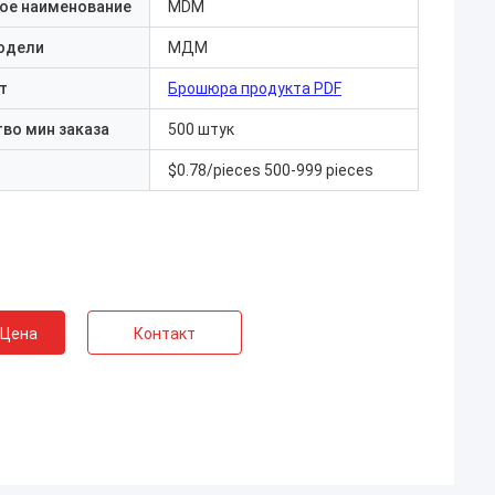
ое наименование
MDM
одели
МДМ
т
Брошюра продукта PDF
во мин заказа
500 штук
$0.78/pieces 500-999 pieces
 Цена
Контакт