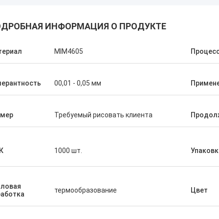
ДРОБНАЯ ИНФОРМАЦИЯ О ПРОДУКТЕ
териал
MIM4605
Процес
лерантность
00,01 - 0,05 мм
Примен
змер
Требуемый рисовать клиента
Продол
К
1000 шт.
Упаковк
пловая
термообразование
Цвет
работка