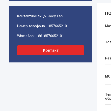
ПО
Контактное лицо :
Joey Tan
Номер телефона :
18576652101
Ма
WhatsApp :
+8618576652101
То
Контакт
Ра
МО
Те
об