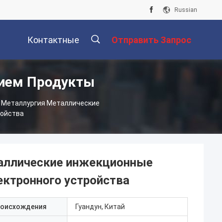
Russian
Контактные
Отправить Запрос
нием Продукты
Данные
描
 Металлургия Металлические
ройства
述
аллические инжекционные
ктронного устройства
роисхождения
Гуандун, Китай