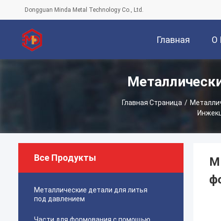
Dongguan Minda Metal Technology Co., Ltd.
Главная
О
Металлически
Страница
Главная Страница
/
Металли
Инжекц
Все Продукты
M
ф
Металлические детали для литья
под давлением
Части для формования с помощью