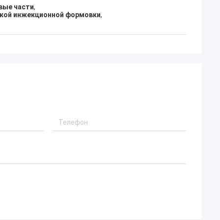
вые части
,
ской инжекционной формовки
,