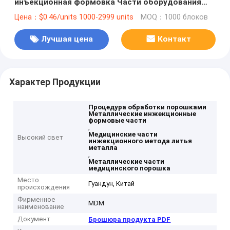
инъекционная формовка Части оборудования
Медицинские аксессуары красоты
Цена：$0.46/units 1000-2999 units
MOQ：1000 блоков
Лучшая цена
Контакт
Характер Продукции
Процедура обработки порошками
Металлические инжекционные
формовые части
,
Медицинские части
Высокий свет
инжекционного метода литья
металла
,
Металлические части
медицинского порошка
Место
Гуандун, Китай
происхождения
Фирменное
MDM
наименование
Документ
Брошюра продукта PDF